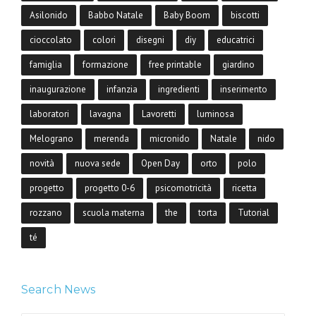
Asilonido
Babbo Natale
Baby Boom
biscotti
cioccolato
colori
disegni
diy
educatrici
famiglia
formazione
free printable
giardino
inaugurazione
infanzia
ingredienti
inserimento
laboratori
lavagna
Lavoretti
luminosa
Melograno
merenda
micronido
Natale
nido
novità
nuova sede
Open Day
orto
polo
progetto
progetto 0-6
psicomotricità
ricetta
rozzano
scuola materna
the
torta
Tutorial
té
Search News