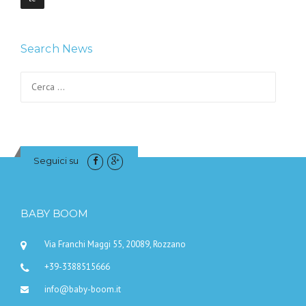
Search News
Ricerca per:
Seguici su
BABY BOOM
Via Franchi Maggi 55, 20089, Rozzano
+39-3388515666
info@baby-boom.it