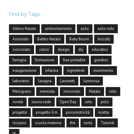
Find by Tags
Albero Natale
ambientamento
asilo
asilo nido
Asilonido
Babbo Natale
Baby Boom
biscotti
cioccolato
colori
disegni
diy
educatrici
famiglia
formazione
free printable
giardino
inaugurazione
infanzia
ingredienti
inserimento
laboratori
lavagna
Lavoretti
luminosa
Melograno
merenda
micronido
Natale
nido
novità
nuova sede
Open Day
orto
polo
progetto
progetto 0-6
psicomotricità
ricetta
rozzano
scuola materna
the
torta
Tutorial
té