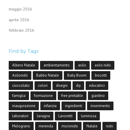
maggio 2016
aprile 2016
febbraio 2016
Find by Tags
Albero Natale
ambientamento
asilo
asilo nido
Asilonido
Babbo Natale
Baby Boom
biscotti
cioccolato
colori
disegni
diy
educatrici
famiglia
formazione
free printable
giardino
inaugurazione
infanzia
ingredienti
inserimento
laboratori
lavagna
Lavoretti
luminosa
Melograno
merenda
micronido
Natale
nido