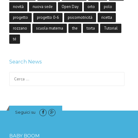
novità
nuova sede
Open Day
orto
polo
progetto
progetto 0-6
psicomotricità
ricetta
rozzano
scuola materna
the
torta
Tutorial
té
Search News
Ricerca per:
Seguici su
BABY BOOM