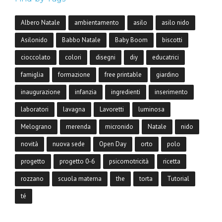
Albero Natale
ambientamento
asilo
asilo nido
Asilonido
Babbo Natale
Baby Boom
biscotti
cioccolato
colori
disegni
diy
educatrici
famiglia
formazione
free printable
giardino
inaugurazione
infanzia
ingredienti
inserimento
laboratori
lavagna
Lavoretti
luminosa
Melograno
merenda
micronido
Natale
nido
novità
nuova sede
Open Day
orto
polo
progetto
progetto 0-6
psicomotricità
ricetta
rozzano
scuola materna
the
torta
Tutorial
té