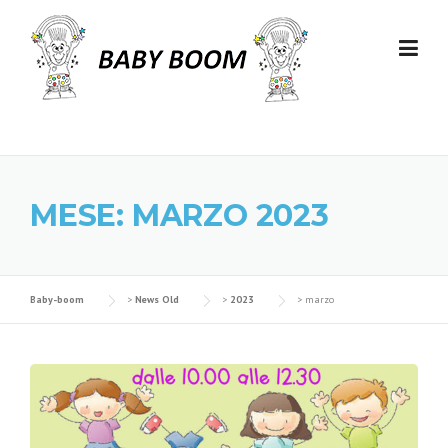
Skip to content
MESE: MARZO 2023
Baby-boom
>
News Old
>
2023
>
marzo