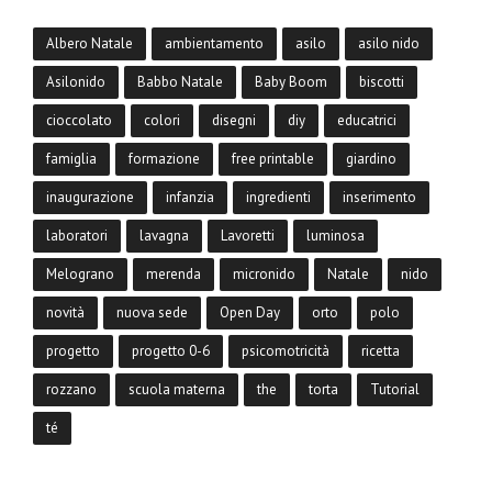
Albero Natale
ambientamento
asilo
asilo nido
Asilonido
Babbo Natale
Baby Boom
biscotti
cioccolato
colori
disegni
diy
educatrici
famiglia
formazione
free printable
giardino
inaugurazione
infanzia
ingredienti
inserimento
laboratori
lavagna
Lavoretti
luminosa
Melograno
merenda
micronido
Natale
nido
novità
nuova sede
Open Day
orto
polo
progetto
progetto 0-6
psicomotricità
ricetta
rozzano
scuola materna
the
torta
Tutorial
té