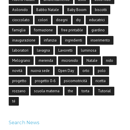
Asilonido
Babbo Natale
Baby Boom
biscotti
cioccolato
colori
disegni
diy
educatrici
famiglia
formazione
free printable
giardino
inaugurazione
infanzia
ingredienti
inserimento
laboratori
lavagna
Lavoretti
luminosa
Melograno
merenda
micronido
Natale
nido
novità
nuova sede
Open Day
orto
polo
progetto
progetto 0-6
psicomotricità
ricetta
rozzano
scuola materna
the
torta
Tutorial
té
Search News