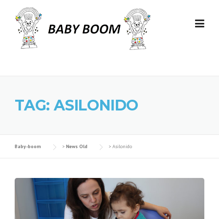
Skip to content
TAG: ASILONIDO
Baby-boom
>
News Old
>
Asilonido