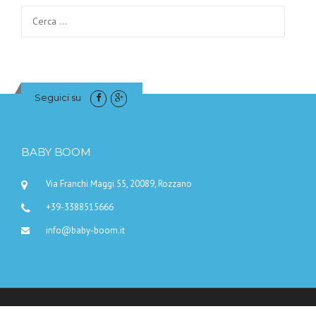
Ricerca per:
Seguici su
BABY BOOM
Via Franchi Maggi 55, 20089, Rozzano
+39-3388515666
info@baby-boom.it
Copyright @ 2018 Baby-Boom | Tutti i diritti riservati