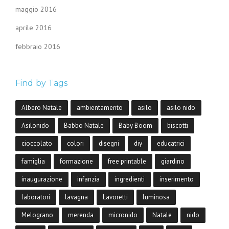
maggio 2016
aprile 2016
febbraio 2016
Find by Tags
Albero Natale
ambientamento
asilo
asilo nido
Asilonido
Babbo Natale
Baby Boom
biscotti
cioccolato
colori
disegni
diy
educatrici
famiglia
formazione
free printable
giardino
inaugurazione
infanzia
ingredienti
inserimento
laboratori
lavagna
Lavoretti
luminosa
Melograno
merenda
micronido
Natale
nido