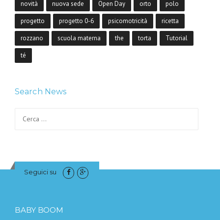
novità
nuova sede
Open Day
orto
polo
progetto
progetto 0-6
psicomotricità
ricetta
rozzano
scuola materna
the
torta
Tutorial
té
Search News
Ricerca per:
Seguici su
BABY BOOM