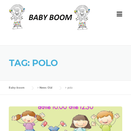
Skip to content
TAG: POLO
Baby-boom
>
News Old
>
polo